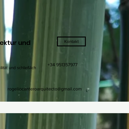
tektur und
Kontakt
+34 951357977
ität und schließlich
rogeliocanteroarquitecto@gmail.com