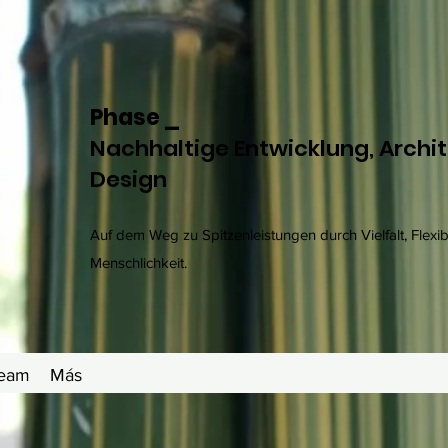
Phase _
Nachhaltige Entwicklung, Archi
Design
Auf dem Weg zu Spitzenleistungen durch Vielfalt, Flexibil
Menschlichkeit.
Team
Más