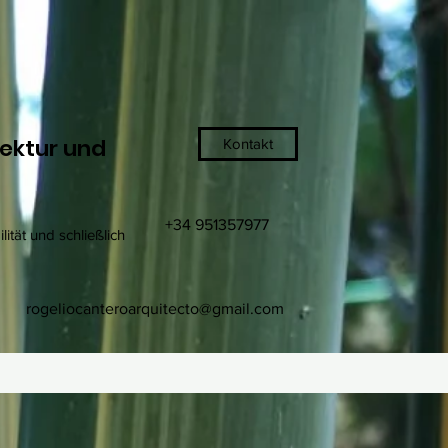
tektur und
Kontakt
+34 951357977
ität und schließlich
rogeliocanteroarquitecto@gmail.com