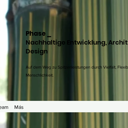
Phase _
Nachhaltige Entwicklung, Archi
Design
Auf dem Weg zu Spitzenleistungen durch Vielfalt, Flexibil
Menschlichkeit.
Team
Más